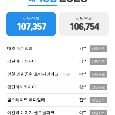
상담신청
상담완료
107,357
106,754
대조 메디알레
김**
상담완료
검단아테라자이
김**
상담완료
인천 연희공원 호반써밋파크에디션
송**
상담완료
검단아테라자이
김**
상담완료
힐스테이트 메디알레
진**
상담완료
이천역 예미지 센트럴파크
이**
상담완료