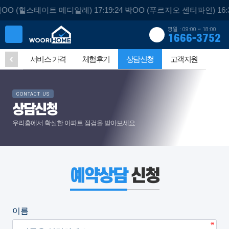
 김OO (힐스테이트 메디알레) 17:19:24 박OO (푸르지오 센터파인) 16
평일 : 09:00 ~ 18:00
1666-3752
진단
서비스 가격
체험후기
상담신청
고객지원
CONTACT US
상담신청
우리홈에서 확실한 아파트 점검을 받아보세요.
예약상담
신청
이름