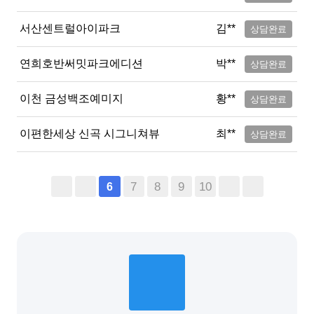
서산센트럴아이파크
김**
상담완료
연희호반써밋파크에디션
박**
상담완료
이천 금성백조예미지
황**
상담완료
이편한세상 신곡 시그니쳐뷰
최**
상담완료
7
8
9
10
6