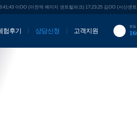
:41:43 이OO (이천역 예미지 센트럴파크) 17:23:25 김OO (서산센
공지사항
자주하는 질문
평일 :
인재채용
체험후기
상담신청
고객지원
16