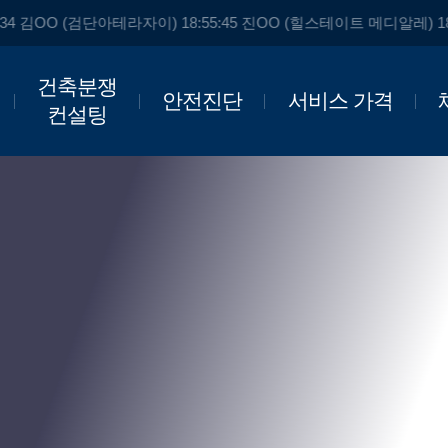
34 김OO (검단아테라자이) 18:55:45 진OO (힐스테이트 메디알레) 18
건축분쟁
안전진단
서비스 가격
컨설팅