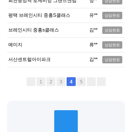
회천중앙역 로제비앙 그랜드센텀
장**
상담완료
평택 브레인시티 중흥S클래스
유**
상담완료
브레인시티 중흥s클래스
김**
상담완료
예미지
류**
상담완료
서산센트럴아이파크
김**
상담완료
1
2
3
5
4