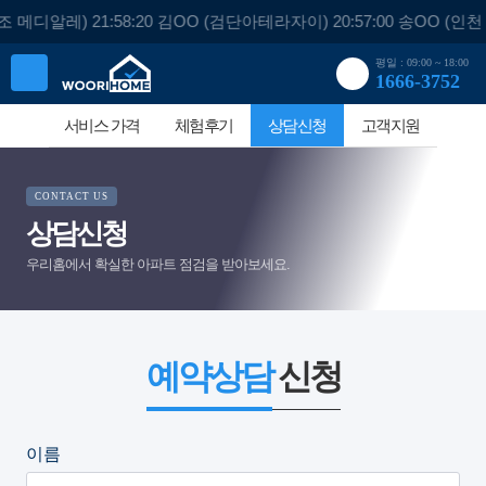
조 메디알레) 21:58:20 김OO (검단아테라자이) 20:57:00 송OO 
평일 : 09:00 ~ 18:00
1666-3752
진단
서비스 가격
체험후기
상담신청
고객지원
CONTACT US
상담신청
우리홈에서 확실한 아파트 점검을 받아보세요.
예약상담
신청
이름