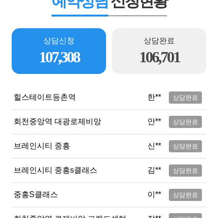
예약상담
신청현황
상담신청
상담완료
107,308
106,701
힐스테이트등촌역
한**
상담완료
회천중앙역 대광로제비앙
안**
상담완료
브레인시티 중흥
신**
상담완료
브레인시티 중흥s클래스
김**
상담완료
중흥S클래스
이**
상담완료