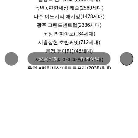
녹번 e편한세상 캐슬(2569세대)
나주 이노시티 애시앙(1478세대)
광주 그랜드센트럴(2336세대)
운정 라피아노(134세대)
시흥장현 호반써밋(712세대)
운정 휴아림(748세대)
상담신청
카톡상담
서초 센트럴 아이파크(480세대)
옥정 e편한세상 메트로포레(2038세대)
시흥 센트럴 푸르지오(2003세대)
영등포 WD스퀘어(206세대)
오룡 호반 베르디움(1388세대)
운정신도시 아이파크(3042세대)
전남 오룡에듀포레 푸르지오(744세대)
e편한세상 영등포 아델포레(859세대)
사가정 센트럴 아이파크(1505세대)
두정역 범양레우스 알파(804세대)