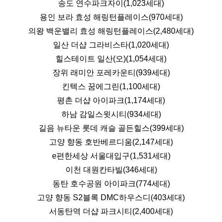
송도 연수파크자이(1,023세대)
용인 보라 효성 해링턴플레이스(970세대)
의왕 백운밸리 효성 해링턴플레이스(2,480세대)
일산 더샵 그라비스타(1,020세대)
힐스테이트 일산(오)(1,054세대)
장위 래미안 포레카운티(939세대)
킨텍스 꿈에그린(1,100세대)
평촌 더샵 아이파크(1,174세대)
하남 감일스윗시티(934세대)
길음 뉴타운 롯데 캐슬 골든힐스(399세대)
고양 향동 호반베르디움(2,147세대)
e편한세상 서울대입구(1,531세대)
이천 대원칸타빌(346세대)
동탄 호수공원 아이파크(774세대)
고양 향동 S2블록 DMC하우스디(403세대)
서동탄역 더샵 파크시티(2,400세대)