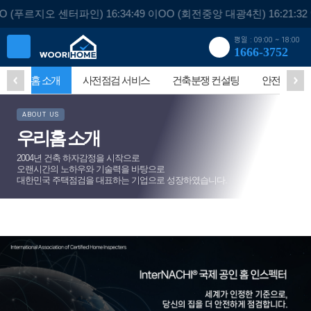
 (푸르지오 센터파인) 16:34:49 이OO (회전중앙 대광4친) 16:21:3
평일 : 09:00 ~ 18:00
1666-3752
우리홈 소개
사전점검 서비스
건축분쟁 컨설팅
안전진단
ABOUT US
우리홈 소개
2004년 건축 하자감정을 시작으로
오랜시간의 노하우와 기술력을 바탕으로
대한민국 주택점검을 대표하는 기업으로 성장하였습니다.