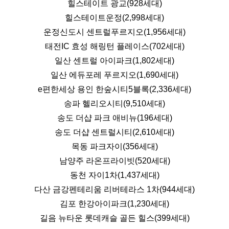
힐스테이트 광교(928세대)
힐스테이트운정(2,998세대)
운정신도시 센트럴푸르지오(1,956세대)
태전IC 효성 해링턴 플레이스(702세대)
일산 센트럴 아이파크(1,802세대)
일산 에듀포레 푸르지오(1,690세대)
e편한세상 용인 한숲시티5블록(2,336세대)
송파 헬리오시티(9,510세대)
송도 더샵 파크 애비뉴(196세대)
송도 더샵 센트럴시티(2,610세대)
목동 파크자이(356세대)
남양주 라온프라이빗(520세대)
동천 자이1차(1,437세대)
다산 금강펜테리움 리버테라스 1차(944세대)
김포 한강아이파크(1,230세대)
길음 뉴타운 롯데캐슬 골든 힐스(399세대)