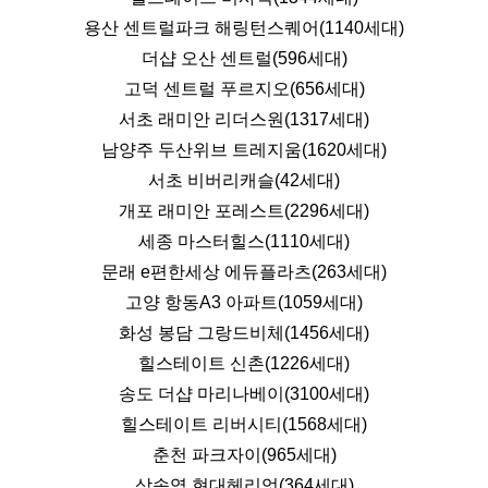
용산 센트럴파크 해링턴스퀘어(1140세대)
더샵 오산 센트럴(596세대)
고덕 센트럴 푸르지오(656세대)
서초 래미안 리더스원(1317세대)
남양주 두산위브 트레지움(1620세대)
서초 비버리캐슬(42세대)
개포 래미안 포레스트(2296세대)
세종 마스터힐스(1110세대)
문래 e편한세상 에듀플라츠(263세대)
고양 항동A3 아파트(1059세대)
화성 봉담 그랑드비체(1456세대)
힐스테이트 신촌(1226세대)
송도 더샵 마리나베이(3100세대)
힐스테이트 리버시티(1568세대)
춘천 파크자이(965세대)
삼송역 현대헤리엇(364세대)