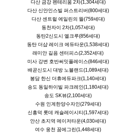
다산 금강 펜테리움 2차(1,304세대)
다산 신안인스빌 퍼스트리버(800세대)
다산 센트럴 에일린의 뜰(759세대)
동천자이 2차(1,057세대)
동탄2신도시 엘크루(856세대)
동탄 더샵 레이크 에듀타운(1,538세대)
래미안 길음 센터피스(2,352세대)
미사 강변 호반써밋플레이스(846세대)
배곧신도시 대방 노블랜드(1,089세대)
봉담 한신 더휴에듀파크(1,140세대)
송도 동일하이빌 파크레인(1,180세대)
송도 SK뷰(2,100세대)
수원 인계한양수자인(279세대)
신흥덕 롯데 캐슬레이시티(1,597세대)
안산 초지역 메이저타운(4,030세대)
여수 웅천 꿈에그린(1,448세대)