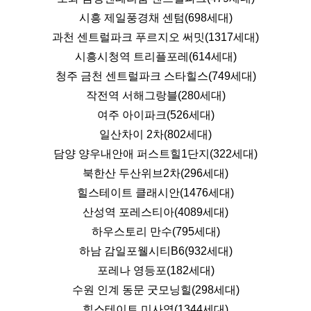
시흥 제일풍경채 센텀(698세대)
과천 센트럴파크 푸르지오 써밋(1317세대)
시흥시청역 트리플포레(614세대)
청주 금천 센트럴파크 스타힐스(749세대)
작전역 서해그랑블(280세대)
여주 아이파크(526세대)
일산차이 2차(802세대)
담양 양우내안애 퍼스트힐1단지(322세대)
북한산 두산위브2차(296세대)
힐스테이트 클래시안(1476세대)
산성역 포레스티아(4089세대)
하우스토리 만수(795세대)
하남 감일포웰시티B6(932세대)
포레나 영등포(182세대)
수원 인계 동문 굿모닝힐(298세대)
힐스테이트 미사역(1344세대)