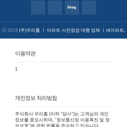
힐스테이트메디알레
박○○
상담완료
첨단3지구제일풍경채그랑포레
박○○
상담완료
ⓒ 2019
(주)우리홈 ㅣ 아파트 사전점검 대행 업체 ㅣ새아파트,
대광로제비앙4차
이○○
접수확인
회천중앙역대광로제비앙 그랜드센텀
한○○
상담완료
주택 점검, 안전 진단
.
이용약관
탕정푸르지오리버파크
이○○
상담완료
힐스테이트 메디알레
강○○
상담완료
1
회천중앙역대광로제비앙그랜드센텀
엄○○
상담완료
힐스테이트등촌역
이○○
상담완료
개인정보 처리방침
주식회사 우리홈 (이하 "당사")는 고객님의 개인
정보를 중요시하며, "정보통신망 이용촉진 및 정
보보호"에 관한 법률을 준수하고 있습니다.