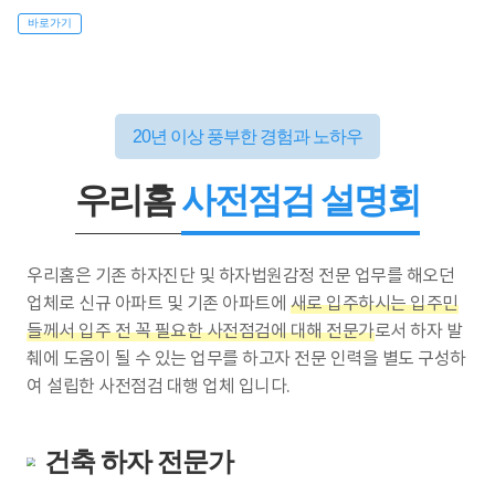
힐스테이트 등촌역
김○○
바로가기
상담완료
브레인시티 중흥S클래스
김○○
상담완료
힐스테이트등촌역
한○○
상담완료
20년 이상 풍부한 경험과 노하우
회천중앙역 대광로제비앙
안○○
상담완료
우리홈
사전점검 설명회
브레인시티 중흥
신○○
상담완료
브레인시티 중흥s클래스
김○○
상담완료
우리홈은 기존 하자진단 및 하자법원감정 전문 업무를 해오던
중흥S클래스
이○○
상담완료
업체로 신규 아파트 및 기존 아파트에
새로 입주하시는 입주민
들께서 입주 전 꼭 필요한 사전점검에 대해 전문가
로서 하자 발
회천중앙역 로제비앙 그랜드센텀
장○○
상담완료
췌에 도움이 될 수 있는 업무를 하고자 전문 인력을 별도 구성하
여 설립한 사전점검 대행 업체 입니다.
평택 브레인시티 중흥S클래스
유○○
상담완료
브레인시티 중흥s클래스
김○○
상담완료
건축 하자 전문가
예미지
류○○
상담완료