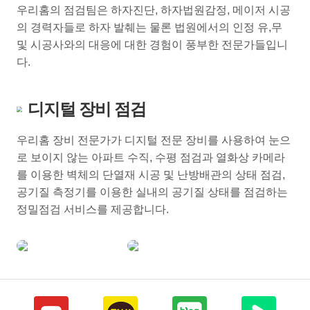
우리홈의 점검팀은 하자진단, 하자법원감정, 메이저 시공
서산센트럴아이파크
김○○
상담완료
의 경력자들로 하자 발췌는 물론 법원에서의 인정 유,무
및 시공사와의 대응에 대한 경험이 풍부한 전문가들입니
힐스테이트 첨단센트럴
박○○
상담완료
다.
평택 브레인시티 중흥S클래스
서○○
상담완료
이천예미지센트럴파크
김○○
상담완료
디지털 장비 점검
연희호반
김○○
상담완료
우리홈 장비 전문가가 디지털 전문 장비를 사용하여 눈으
로 보이지 않는 아파트 수직, 수평 점검과 열화상 카메라
힐스테이트 등촌역
정○○
상담완료
를 이용한 벽체의 단열재 시공 및 난방배관의 상태 점검,
이천역예미지센트럴파크
신○○
상담완료
공기질 측정기를 이용한 실내의 공기질 상태를 점검하는
정밀점검 서비스를 제공합니다.
힐스테이트첨단센트럴
김○○
상담완료
신검단중앙역센트레빌
조○○
상담완료
이천역예미지센트럴파크
김○○
상담완료
신검단중앙역센트레빌
박○○
상담완료