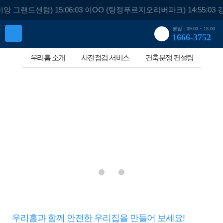
그랜드센텀) 15:06:03 이OO (탕정푸르지오리버파크) 14:55:03 강O
평일 : 09:00 ~ 18:00
1666-3752
우리홈 소개
사전점검 서비스
건축분쟁 컨설팅
안전
 선택이 아닌 필수!! 하자 없는 입주를 위한 첫걸음, 우
과 체계적인 점검 시스템으로 입주 전, 완벽한 안심을
가공인 건축 안전진단 전문 기관 자격 보유!
검증된 기술력과 체계적인 점검 시스템으로 입주 전, 완벽한 안심을
리홈이 함께합니다.
선물합니다.
선물합니다.
유일하게 점검
 공인 안전 진단 전문 기관
건축 고급 인력
건축 고급 인력
자격을 갖췄습니다.
)우리홈이 도와드립니다.
고급 장비 보유
고급 장비 보유
우리홈과 함께 안전한 우리집을 만들어 보세요!