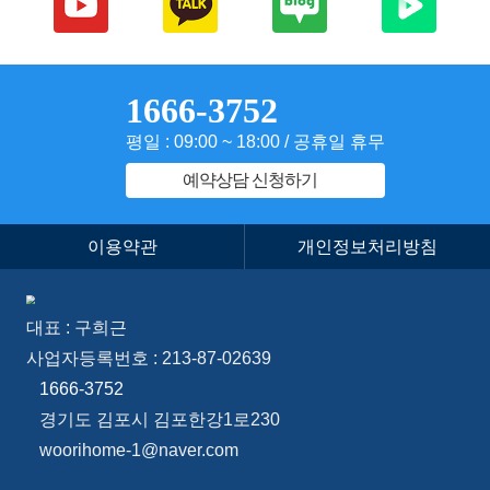
회천중앙역대광로제비앙4차
정○○
상담완료
왕길역 로얄파크시티푸르지오
장○○
상담완료
1666-3752
회천중앙역 대광로제비앙 그랜드센텀
조○○
상담완료
평일 : 09:00 ~ 18:00 / 공휴일 휴무
이천역 예미지 센트럴파크
김○○
상담완료
예약상담 신청하기
브레인시티중흥s클래스
최○○
상담완료
이용약관
개인정보처리방침
회정중앙역 로제비앙그랜드센텀
서○○
상담완료
이천역 예미지 센트럴파크
안○○
상담완료
대표 : 구희근
첨단3지구 힐스테이트
김○○
상담완료
사업자등록번호 : 213-87-02639
1666-3752
이천역 예미지 센트럴파크
오○○
상담완료
경기도 김포시 김포한강1로230
점단3지구 힐스테이트
김○○
상담완료
woorihome-1@naver.com
광주 첨단 3지구 제일 품경채 5블럭
신○○
상담완료