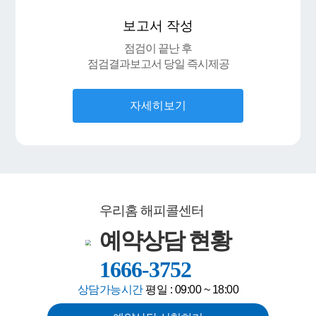
보고서 작성
첨단3지구 힐스테이트
김○○
상담완료
점검이 끝난 후
점검결과보고서 당일 즉시제공
이천역 예미지 센트럴파크
오○○
상담완료
점단3지구 힐스테이트
김○○
상담완료
자세히보기
광주 첨단 3지구 제일 품경채 5블럭
신○○
상담완료
힐스테이트메디알레
박○○
상담완료
첨단3지구제일풍경채그랑포레
박○○
상담완료
우리홈 해피콜센터
대광로제비앙4차
이○○
접수확인
예약상담 현황
회천중앙역대광로제비앙 그랜드센텀
한○○
상담완료
1666-3752
탕정푸르지오리버파크
이○○
상담완료
상담가능시간
평일 : 09:00 ~ 18:00
힐스테이트 메디알레
강○○
상담완료