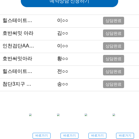
예약상담 신청하기
회천중앙역대광로제비앙그랜드센텀
엄○○
상담완료
힐스테이트등촌역
이○○
상담완료
호반써밋 아라
김○○
상담완료
인천검단AA21 센트레빌
이○○
상담완료
호반써밋아라
황○○
상담완료
힐스테이트메디알레
전○○
상담완료
첨단3지구 제일풍경채 그란데
송○○
상담완료
중흥 클래스
이○○
상담완료
신검단중앙역 센트레빌
오○○
상담완료
회천중앙역 대광로제비앙 그랜드센텀
조○○
상담완료
상담신청
자주하는
회사소개
체험후기
질문
서비스
푸르지오 센터파인
김○○
상담완료
바로가기
바로가기
바로가기
바로가기
안내